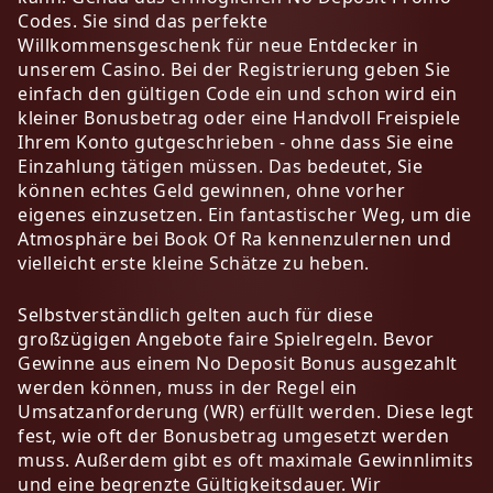
Codes. Sie sind das perfekte
Willkommensgeschenk für neue Entdecker in
unserem Casino. Bei der Registrierung geben Sie
einfach den gültigen Code ein und schon wird ein
kleiner Bonusbetrag oder eine Handvoll Freispiele
Ihrem Konto gutgeschrieben - ohne dass Sie eine
Einzahlung tätigen müssen. Das bedeutet, Sie
können echtes Geld gewinnen, ohne vorher
eigenes einzusetzen. Ein fantastischer Weg, um die
Atmosphäre bei Book Of Ra kennenzulernen und
vielleicht erste kleine Schätze zu heben.
Selbstverständlich gelten auch für diese
großzügigen Angebote faire Spielregeln. Bevor
Gewinne aus einem No Deposit Bonus ausgezahlt
werden können, muss in der Regel ein
Umsatzanforderung (WR) erfüllt werden. Diese legt
fest, wie oft der Bonusbetrag umgesetzt werden
muss. Außerdem gibt es oft maximale Gewinnlimits
und eine begrenzte Gültigkeitsdauer. Wir