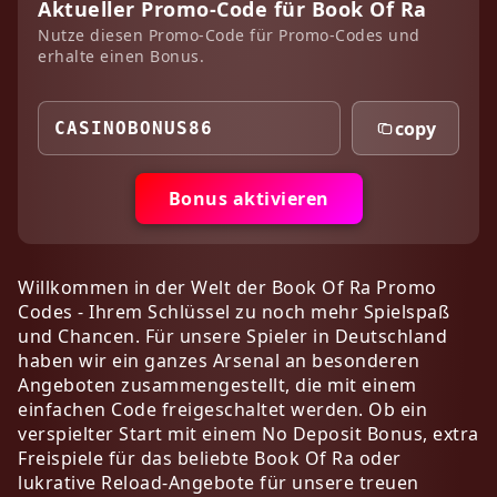
Aktueller Promo-Code für Book Of Ra
Nutze diesen Promo-Code für Promo-Codes und
erhalte einen Bonus.
copy
Bonus aktivieren
Willkommen in der Welt der Book Of Ra Promo
Codes - Ihrem Schlüssel zu noch mehr Spielspaß
und Chancen. Für unsere Spieler in Deutschland
haben wir ein ganzes Arsenal an besonderen
Angeboten zusammengestellt, die mit einem
einfachen Code freigeschaltet werden. Ob ein
verspielter Start mit einem No Deposit Bonus, extra
Freispiele für das beliebte Book Of Ra oder
lukrative Reload-Angebote für unsere treuen