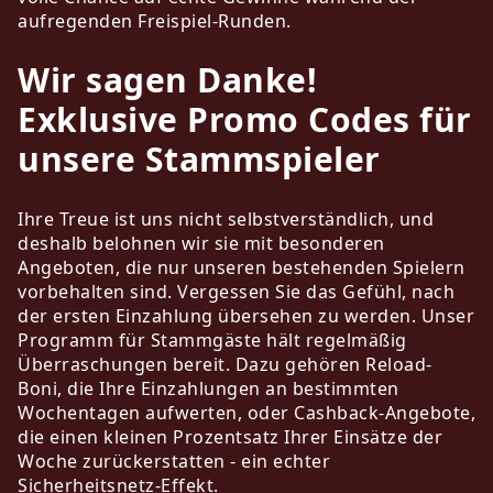
aufregenden Freispiel-Runden.
Wir sagen Danke!
Exklusive Promo Codes für
unsere Stammspieler
Ihre Treue ist uns nicht selbstverständlich, und
deshalb belohnen wir sie mit besonderen
Angeboten, die nur unseren bestehenden Spielern
vorbehalten sind. Vergessen Sie das Gefühl, nach
der ersten Einzahlung übersehen zu werden. Unser
Programm für Stammgäste hält regelmäßig
Überraschungen bereit. Dazu gehören Reload-
Boni, die Ihre Einzahlungen an bestimmten
Wochentagen aufwerten, oder Cashback-Angebote,
die einen kleinen Prozentsatz Ihrer Einsätze der
Woche zurückerstatten - ein echter
Sicherheitsnetz-Effekt.