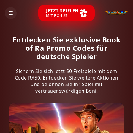
JETZT SPIELEN
MIT BONUS
Entdecken Sie exklusive Book
of Ra Promo Codes für
deutsche Spieler
Sichern Sie sich jetzt 50 Freispiele mit dem
Code RA50. Entdecken Sie weitere Aktionen
und belohnen Sie Ihr Spiel mit
vertrauenswürdigen Boni.