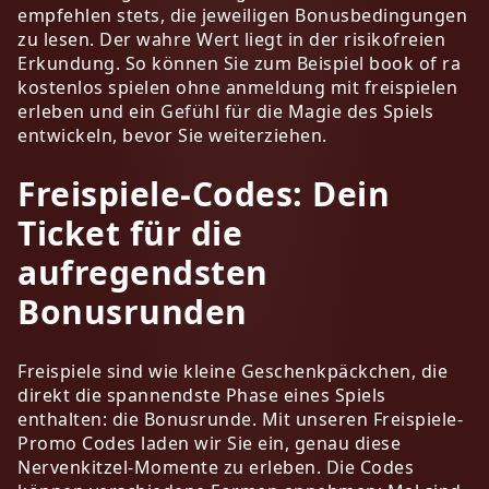
empfehlen stets, die jeweiligen Bonusbedingungen
zu lesen. Der wahre Wert liegt in der risikofreien
Erkundung. So können Sie zum Beispiel book of ra
kostenlos spielen ohne anmeldung mit freispielen
erleben und ein Gefühl für die Magie des Spiels
entwickeln, bevor Sie weiterziehen.
Freispiele-Codes: Dein
Ticket für die
aufregendsten
Bonusrunden
Freispiele sind wie kleine Geschenkpäckchen, die
direkt die spannendste Phase eines Spiels
enthalten: die Bonusrunde. Mit unseren Freispiele-
Promo Codes laden wir Sie ein, genau diese
Nervenkitzel-Momente zu erleben. Die Codes