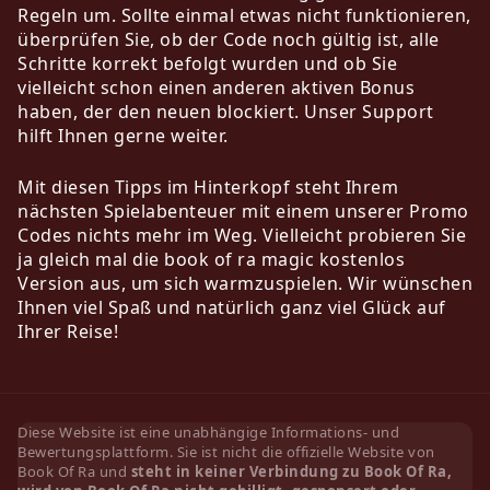
Regeln um. Sollte einmal etwas nicht funktionieren,
überprüfen Sie, ob der Code noch gültig ist, alle
Schritte korrekt befolgt wurden und ob Sie
vielleicht schon einen anderen aktiven Bonus
haben, der den neuen blockiert. Unser Support
hilft Ihnen gerne weiter.
Mit diesen Tipps im Hinterkopf steht Ihrem
nächsten Spielabenteuer mit einem unserer Promo
Codes nichts mehr im Weg. Vielleicht probieren Sie
ja gleich mal die book of ra magic kostenlos
Version aus, um sich warmzuspielen. Wir wünschen
Ihnen viel Spaß und natürlich ganz viel Glück auf
Ihrer Reise!
Diese Website ist eine unabhängige Informations- und
Bewertungsplattform. Sie ist nicht die offizielle Website von
Book Of Ra und
steht in keiner Verbindung zu Book Of Ra,