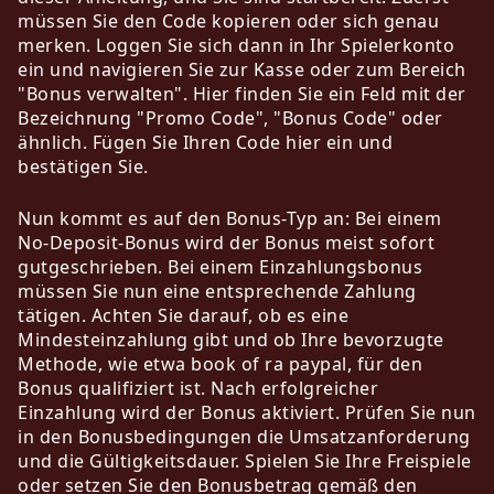
müssen Sie den Code kopieren oder sich genau
merken. Loggen Sie sich dann in Ihr Spielerkonto
ein und navigieren Sie zur Kasse oder zum Bereich
"Bonus verwalten". Hier finden Sie ein Feld mit der
Bezeichnung "Promo Code", "Bonus Code" oder
ähnlich. Fügen Sie Ihren Code hier ein und
bestätigen Sie.
Nun kommt es auf den Bonus-Typ an: Bei einem
No-Deposit-Bonus wird der Bonus meist sofort
gutgeschrieben. Bei einem Einzahlungsbonus
müssen Sie nun eine entsprechende Zahlung
tätigen. Achten Sie darauf, ob es eine
Mindesteinzahlung gibt und ob Ihre bevorzugte
Methode, wie etwa book of ra paypal, für den
Bonus qualifiziert ist. Nach erfolgreicher
Einzahlung wird der Bonus aktiviert. Prüfen Sie nun
in den Bonusbedingungen die Umsatzanforderung
und die Gültigkeitsdauer. Spielen Sie Ihre Freispiele
oder setzen Sie den Bonusbetrag gemäß den