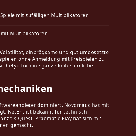
Spiele mit zufälligen Multiplikatoren
mit Multiplikatoren
 Volatilität, einprägsame und gut umgesetzte
spielen ohne Anmeldung mit Freispielen zu
Archetyp für eine ganze Reihe ähnlicher
lmechaniken
oftwareanbieter dominiert. Novomatic hat mit
gt. NetEnt ist bekannt für technisch
onzo's Quest. Pragmatic Play hat sich mit
amen gemacht.