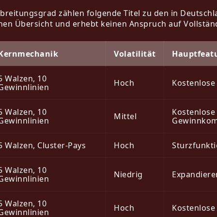
eitungsgrad zählen folgende Titel zu den in Deutschla
chen Übersicht und erhebt keinen Anspruch auf Vollständ
Kernmechanik
Volatilität
Hauptfeat
5 Walzen, 10
Hoch
Kostenlose 
Gewinnlinien
5 Walzen, 10
Kostenlose 
Mittel
Gewinnlinien
Gewinnkom
5 Walzen, Cluster-Pays
Hoch
Sturzfunkti
5 Walzen, 10
Niedrig
Expandiere
Gewinnlinien
5 Walzen, 10
Hoch
Kostenlose 
Gewinnlinien