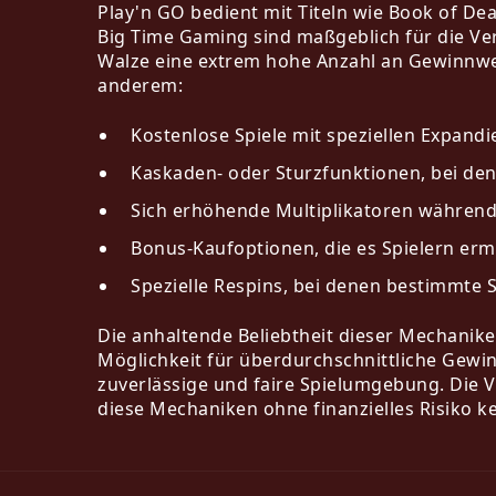
Play'n GO bedient mit Titeln wie Book of De
Big Time Gaming sind maßgeblich für die Ve
Walze eine extrem hohe Anzahl an Gewinnwege
anderem:
Kostenlose Spiele mit speziellen Expand
Kaskaden- oder Sturzfunktionen, bei de
Sich erhöhende Multiplikatoren währen
Bonus-Kaufoptionen, die es Spielern erm
Spezielle Respins, bei denen bestimmte
Die anhaltende Beliebtheit dieser Mechanike
Möglichkeit für überdurchschnittliche Gewi
zuverlässige und faire Spielumgebung. Die V
diese Mechaniken ohne finanzielles Risiko 