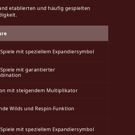
nd etablierten und häufig gespielten
igkeit.
ure
Spiele mit speziellem Expandiersymbol
Spiele mit garantierter
bination
on mit steigendem Multiplikator
nde Wilds und Respin-Funktion
Spiele mit speziellem Expandiersymbol