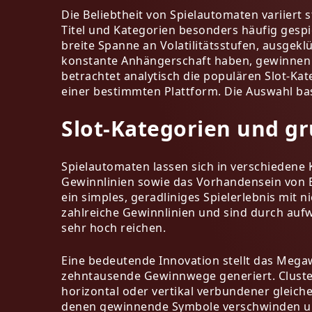
Die Beliebtheit von Spielautomaten variiert
Titel und Kategorien besonders häufig gespi
breite Spanne an Volatilitätsstufen, ausgek
konstante Anhängerschaft haben, gewinnen
betrachtet analytisch die populären Slot-Ka
einer bestimmten Plattform. Die Auswahl b
Slot-Kategorien und g
Funky Time
Spaceman
Monopo
Luck
Spielautomaten lassen sich in verschiedene 
Gewinnlinien sowie das Vorhandensein von Bo
ein simples, geradliniges Spielerlebnis mit n
zahlreiche Gewinnlinien und sind durch aufw
sehr hoch reichen.
Eine bedeutende Innovation stellt das Mega
zehntausende Gewinnwege generiert. Cluster
horizontal oder vertikal verbundener gleich
Lightning Storm
CrashX
Crazy C
Je
denen gewinnende Symbole verschwinden und