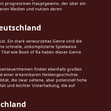
inen progressiven Hauptgewinn, der über ein
nderen Medien und nutzen deren
Deutschland
t. Ein stark verwurzeltes Genre sind die
ne schnelle, unkomplizierte Spielweise
. Titel wie Book of Ra haben dieses Genre
Abenteuerthemen finden ebenfalls großen
nd einer erkennbaren Heldengeschichte.
ität, die zwar seltene, aber potenziell hohe
ität und leichter Unterhaltung, die auf
schland