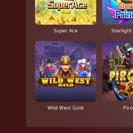
Super Ace
Starlight
Wild West Gold
Piro