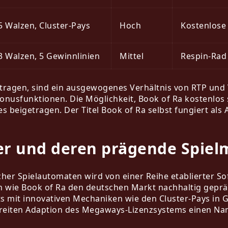
5 Walzen, Cluster-Pays
Hoch
Kostenlose 
3 Walzen, 5 Gewinnlinien
Mittel
Respin-Rad 
beitragen, sind ein ausgewogenes Verhältnis von RTP und
onusfunktionen. Die Möglichkeit, Book of Ra kostenlos 
 beigetragen. Der Titel Book of Ra selbst fungiert als 
er und deren prägende Spie
her Spielautomaten wird von einer Reihe etablierter S
len wie Book of Ra den deutschen Markt nachhaltig geprä
ts mit innovativen Mechaniken wie den Cluster-Pays in G
breiten Adaption des Megaways-Lizenzsystems einen N