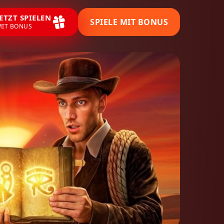
JETZT SPIELEN
SPIELE MIT BONUS
MIT BONUS