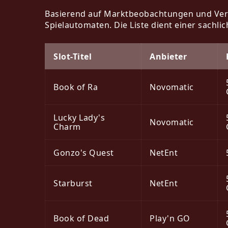
Basierend auf Marktbeobachtungen und Verbr
Spielautomaten. Die Liste dient einer sachli
Slot-Titel
Anbieter
Book of Ra
Novomatic
Lucky Lady's
Novomatic
Charm
Gonzo's Quest
NetEnt
Starburst
NetEnt
Book of Dead
Play'n GO